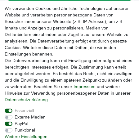
Wir verwenden Cookies und ähnliche Technologien auf unserer
Website und verarbeiten personenbezogene Daten von
Besucher:innen unserer Webseite (z.B. IP-Adresse), um z.B.
Inhalte und Anzeigen zu personalisieren, Medien von
Drittanbietern einzubinden oder Zugriffe auf unsere Website zu
analysieren. Die Datenverarbeitung erfolgt erst durch gesetzte
Cookies. Wir teilen diese Daten mit Dritten, die wir in den
Unsere Seiten im Social Media:
Einstellungen benennen.
Die Datenverarbeitung kann mit Einwilligung oder aufgrund eines
berechtigten Interesses erfolgen. Die Zustimmung kann erteilt
oder abgelehnt werden. Es besteht das Recht, nicht einzuwilligen
und die Einwilligung zu einem späteren Zeitpunkt zu ändern oder
zu widerrufen. Beachten Sie unser
Impressum
und weitere
Hinweise zur Verwendung personenbezogener Daten in unserer
Daten­schutz­erklärung
.
Widerrufs­recht
Impressum
Daten­schutz­erklärung
Essenziell
Externe Medien
PayPal
AGB
Kontakt
Funktional
Weitere Einstellungen