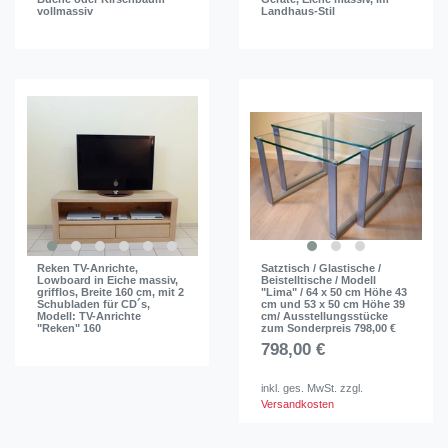
vollmassiv
Landhaus-Stil
Reken TV-Anrichte,
Satztisch / Glastische /
Lowboard in Eiche massiv,
Beistelltische / Modell
grifflos, Breite 160 cm, mit 2
"Lima" / 64 x 50 cm Höhe 43
Schubladen für CD´s,
cm und 53 x 50 cm Höhe 39
Modell: TV-Anrichte
cm/ Ausstellungsstücke
"Reken" 160
zum Sonderpreis 798,00 €
798,00 €
inkl. ges. MwSt.
zzgl.
Versandkosten