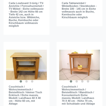
Carla Lowboard 3-türig / TV-
Carla Tablarwinkel /
Anrichte / Fernsehunterteil /
Winkelboden / Steckboden -
TV Möbel - Eiche vollmassiv
Breite 100 - 145 cm in Eiche
- Breite 142 cm Höhe 66 cm
vollmassiv auch in Buche,
Tiefe 42 cm, auch in
Kernbuche oder
Asteiche bzw. Wildeiche,
Kirschbaum möglich
Buche, Kernbuche oder
Kirschbaum vollmassiv
möglich
Couchtisch /
Couchtisch /
Wohnzimmertisch /
Wohnzimmertisch /
Beistelltisch / kleiner Tisch
Beistelltisch / Wandtisch /
Ecktisch / Eiche massiv,
Konsolentisch Eiche
Modell: Landhaus 60 X 40
massiv, Modell: Landhaus
cm - Höhe 60 cm, mit
70 X 40 cm - Höhe 70 cm,
Ablage
mit Schublade und Ablage