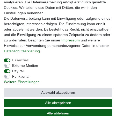
analysieren. Die Datenverarbeitung erfolgt erst durch gesetzte
Cookies. Wir teilen diese Daten mit Dritten, die wir in den
Unsere Seiten im Social Media:
Einstellungen benennen.
Die Datenverarbeitung kann mit Einwilligung oder aufgrund eines
berechtigten Interesses erfolgen. Die Zustimmung kann erteilt
oder abgelehnt werden. Es besteht das Recht, nicht einzuwilligen
und die Einwilligung zu einem späteren Zeitpunkt zu ändern oder
zu widerrufen. Beachten Sie unser
Impressum
und weitere
Hinweise zur Verwendung personenbezogener Daten in unserer
Daten­schutz­erklärung
.
Widerrufs­recht
Impressum
Daten­schutz­erklärung
Essenziell
Externe Medien
PayPal
AGB
Kontakt
Funktional
Weitere Einstellungen
Auswahl akzeptieren
Vertrag widerrufen
Alle akzeptieren
Alle ablehnen