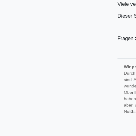
Viele v
Dieser S
Fragen 
Wir p
Durch
sind 
wunder
Oberf
haben
aber 
Nußb