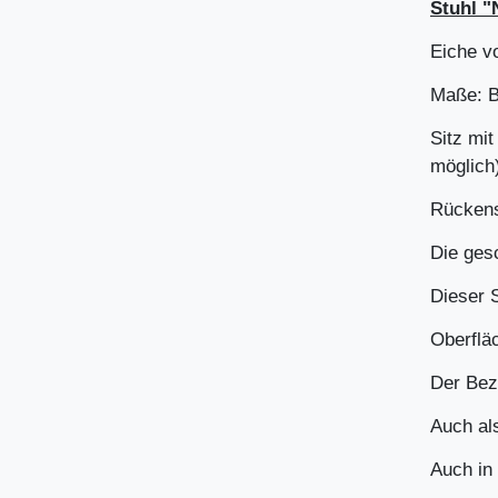
Stuhl "
Eiche v
Maße: B
Sitz mi
möglich
Rückens
Die ges
Dieser 
Oberflä
Der Bez
Auch al
Auch in