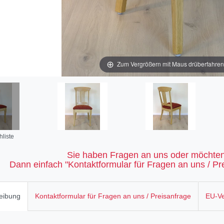
Zum Vergrößern mit Maus drüberfahren / 
liste
Sie haben Fragen an uns oder möchten
Dann einfach "Kontaktformular für Fragen an uns / Pre
eibung
Kontaktformular für Fragen an uns / Preisanfrage
EU-Ve