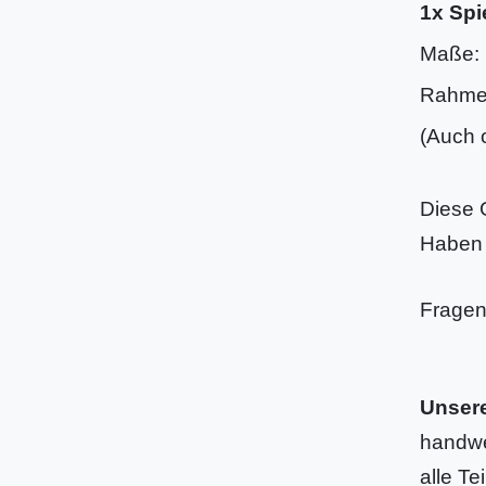
1x Spi
Maße: 
Rahmen 
(Auch 
Diese 
Haben 
Fragen
Unser
handwe
alle Te