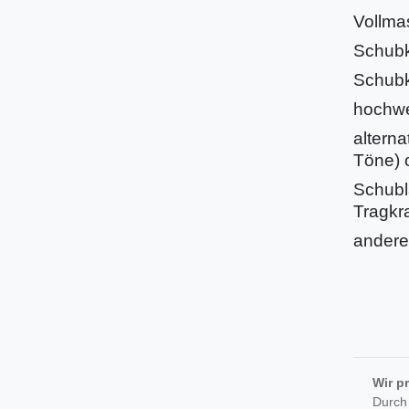
Vollma
Schubk
Schubk
hochwe
alterna
Töne) 
Schubl
Tragkra
andere
Wir p
Durch