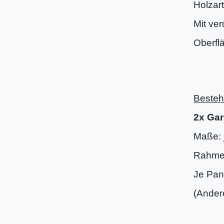
Holzart
Mit ve
Oberfl
(DD-
Besteh
2x Ga
Maße: 
Rahmen
Je Pan
(Ander