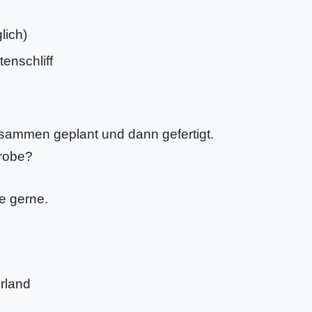
lich)
enschliff
sammen geplant und dann gefertigt.
erobe?
e gerne.
rland