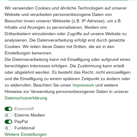
Wir verwenden Cookies und ähnliche Technologien auf unserer
Website und verarbeiten personenbezogene Daten von
Besucher:innen unserer Webseite (z.B. IP-Adresse), um z.B.
Inhalte und Anzeigen zu personalisieren, Medien von
Drittanbietern einzubinden oder Zugriffe auf unsere Website zu
analysieren. Die Datenverarbeitung erfolgt erst durch gesetzte
Cookies. Wir teilen diese Daten mit Dritten, die wir in den
Unsere Seiten im Social Media:
Einstellungen benennen.
Die Datenverarbeitung kann mit Einwilligung oder aufgrund eines
berechtigten Interesses erfolgen. Die Zustimmung kann erteilt
oder abgelehnt werden. Es besteht das Recht, nicht einzuwilligen
und die Einwilligung zu einem späteren Zeitpunkt zu ändern oder
zu widerrufen. Beachten Sie unser
Impressum
und weitere
Hinweise zur Verwendung personenbezogener Daten in unserer
Daten­schutz­erklärung
.
Widerrufs­recht
Impressum
Daten­schutz­erklärung
Essenziell
Externe Medien
PayPal
AGB
Kontakt
Funktional
Weitere Einstellungen