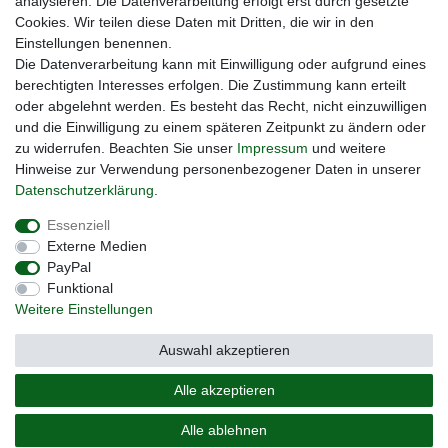
analysieren. Die Datenverarbeitung erfolgt erst durch gesetzte
Cookies. Wir teilen diese Daten mit Dritten, die wir in den
Unsere Seiten im Social Media:
Einstellungen benennen.
Die Datenverarbeitung kann mit Einwilligung oder aufgrund eines
berechtigten Interesses erfolgen. Die Zustimmung kann erteilt
oder abgelehnt werden. Es besteht das Recht, nicht einzuwilligen
und die Einwilligung zu einem späteren Zeitpunkt zu ändern oder
zu widerrufen. Beachten Sie unser
Impressum
und weitere
Hinweise zur Verwendung personenbezogener Daten in unserer
Daten­schutz­erklärung
.
Widerrufs­recht
Impressum
Daten­schutz­erklärung
Essenziell
Externe Medien
PayPal
AGB
Kontakt
Funktional
Weitere Einstellungen
Auswahl akzeptieren
Vertrag widerrufen
Alle akzeptieren
Alle ablehnen