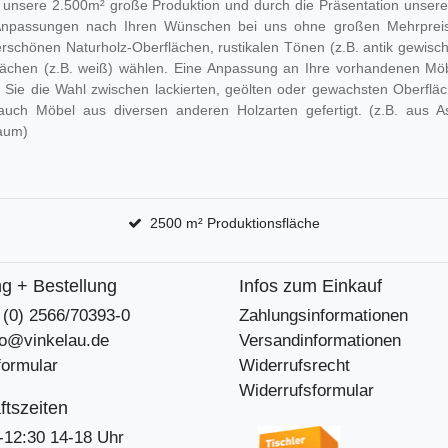
 unsere 2.500m² große Produktion und durch die Präsentation unsere
Anpassungen nach Ihren Wünschen bei uns ohne großen Mehrpreis
schönen Naturholz-Oberflächen, rustikalen Tönen (z.B. antik gewischt
lächen (z.B. weiß) wählen. Eine Anpassung an Ihre vorhandenen Möb
 Sie die Wahl zwischen lackierten, geölten oder gewachsten Oberfläch
auch Möbel aus diversen anderen Holzarten gefertigt. (z.B. aus A
aum)
2500 m² Produktionsfläche
g + Bestellung
Infos zum Einkauf
9 (0) 2566/70393-0
Zahlungsinformationen
nfo@vinkelau.de
Versandinformationen
formular
Widerrufsrecht
Widerrufsformular
tszeiten
-12:30 14-18 Uhr