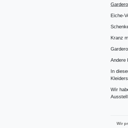
Gardero
Eiche-V
Schenke
Kranz m
Gardero
Andere 
In dies
Kleider
Wir hab
Ausstel
Wir p