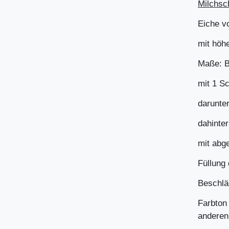
Milchsch
Eiche v
mit höh
Maße: B
mit 1 Sc
darunte
dahinter
mit abg
Füllung 
Beschläg
Farbton 
anderen