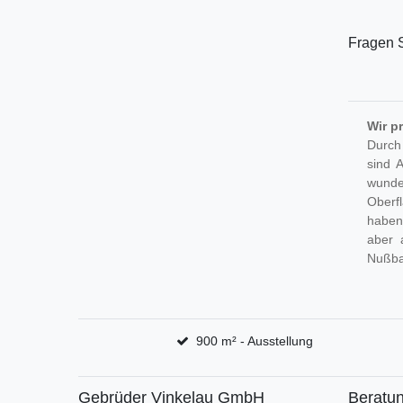
Fragen S
Wir p
Durch
sind 
wunder
Oberf
haben
aber 
Nußb
900 m² - Ausstellung
Gebrüder Vinkelau GmbH
Beratun