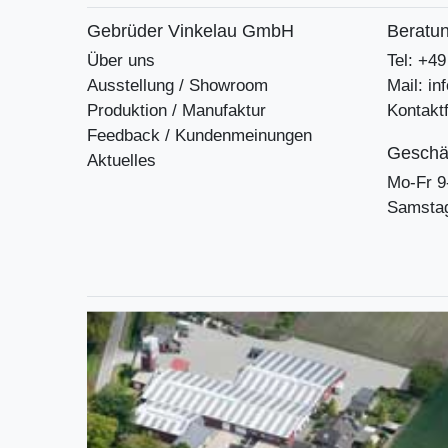
Gebrüder Vinkelau GmbH
Beratun
Über uns
Tel: +4
Ausstellung / Showroom
Mail: i
Produktion / Manufaktur
Kontakt
Feedback / Kundenmeinungen
Geschäf
Aktuelles
Mo-Fr 9
Samstag