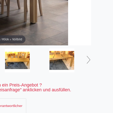
Klick = Vollbild
 ein Preis-Angebot ?
isanfrage" anklicken und ausfüllen.
rantwortlicher