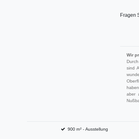
Fragen S
Wir p
Durch
sind 
wunder
Oberf
haben
aber 
Nußb
900 m² - Ausstellung