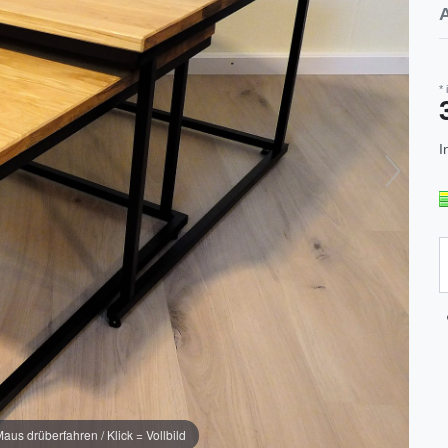
*
I
us drüberfahren / Klick = Vollbild