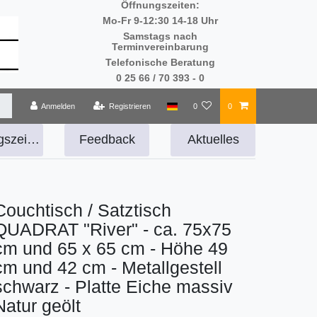
Öffnungszeiten:
Mo-Fr 9-12:30 14-18 Uhr
Samstags nach
Terminvereinbarung
Telefonische Beratung
0 25 66 / 70 393 - 0
Anmelden
Registrieren
0
0
Öffnungszeiten
Feedback
Aktuelles
Couchtisch / Satztisch
QUADRAT "River" - ca. 75x75
cm und 65 x 65 cm - Höhe 49
cm und 42 cm - Metallgestell
schwarz - Platte Eiche massiv
Natur geölt