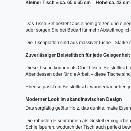
Kleiner Tisch = ca. 65 x 65 cm – Höhe ca. 42 cm
Das Tisch Set besteht aus einem großen und einem 
oder sorgen Sie bei Bedarf für mehr Abstellmöglich
Die Tischplatten sind aus massiver Eiche - Stärke 
Zuverlässiger Beistelltisch für jede Gelegenheit
Diese Tische können als Couchtisch, Beistelltisc
Abendessen oder für die Arbeit – diese Tische sind
Ebenso passt ein Beistelltisch wunderbar neben jed
Moderner Look im skandinavischen Design
Das sorgfältig geölte Holz, das dunkle, matte Eis
Die robusten Eisenrahmen als Gestell ermöglichen
Schleifspuren, wodurch der Tisch auch perfekt be